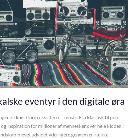
lske eventyr i den digitale øra
erigende kunstform eksisterer – musik. Fra klassisk til pop,
t og inspiration for millioner af mennesker over hele kloden. I
e landskab blevet udvidet yderligere gennem en række