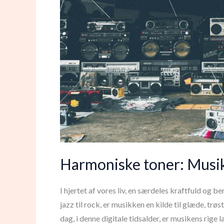
Harmoniske toner: Musika
I hjertet af vores liv, en særdeles kraftfuld og b
jazz til rock, er musikken en kilde til glæde, trøs
dag, i denne digitale tidsalder, er musikens rig