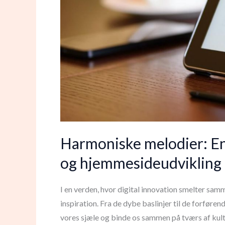
Harmoniske melodier: En
og hjemmesideudvikling
I en verden, hvor digital innovation smelter samm
inspiration. Fra de dybe baslinjer til de forføren
vores sjæle og binde os sammen på tværs af kul