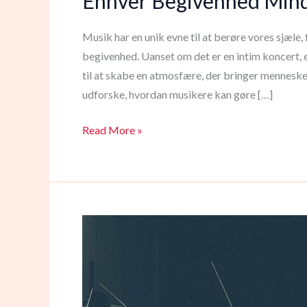
Enhver Begivenhed Min
Musik har en unik evne til at berøre vores sjæle
begivenhed. Uanset om det er en intim koncert, e
til at skabe en atmosfære, der bringer mennesk
udforske, hvordan musikere kan gøre […]
Sæt
Read More »
Stemningen
med
Musik:
Hvordan
Musikerne
Gør
Enhver
Begivenhed
Mindeværdig